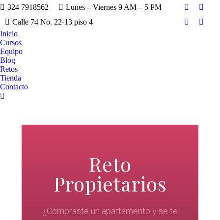
324 7918562
Lunes – Viernes 9 AM – 5 PM
Calle 74 No. 22-13 piso 4
Inicio
Cursos
Equipo
Blog
Retos
Tienda
Contacto
Reto
Propietarios
¿Compraste un apartamento y se te