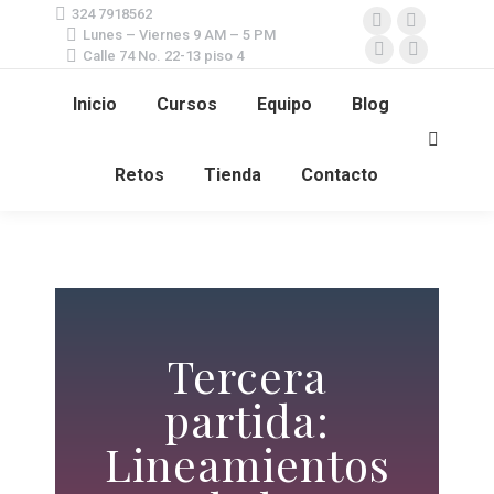
324 7918562
Lunes – Viernes 9 AM – 5 PM
Calle 74 No. 22-13 piso 4
Inicio
Cursos
Equipo
Blog
Retos
Tienda
Contacto
Tercera
partida:
Lineamientos